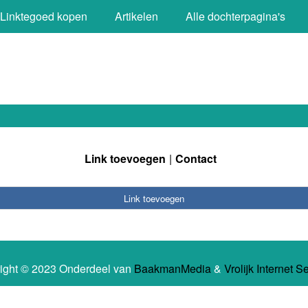
Linktegoed kopen
Artikelen
Alle dochterpagina's
Link toevoegen
Contact
Link toevoegen
ight © 2023 Onderdeel van
BaakmanMedia
&
Vrolijk Internet S